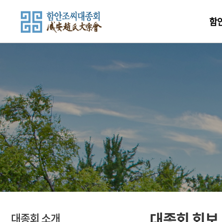
함
함안조씨 소개
대종회 소개
시조와본관유래
인사말
시조원윤공사적
연혁
자료실
설단의
종훈
위치도
회칙
고유문
인터넷운영규정
신도비
대종회보
비음기
대종회임원
단문집록
항렬도
역대회장
대종회 회보
대종회 소개
파계도