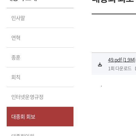
21원파
인사말
오시는길
연혁
종훈
49.pdf
(1.9M)
1회 다운로드
회칙
.
인터넷운영규정
대종회 회보