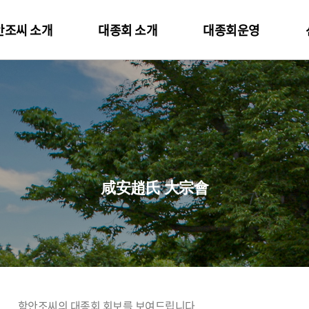
안조씨 소개
대종회 소개
대종회운영
대종회운영
선조얼
각종향례
현조행적
축문
유무형사
홀기
조묘축
선조의 유
미천제축
대종회 재산
조묘홀
정재기
咸安趙氏 大宗會
국천제축
미천제홀
사업계획
충신
원북재
묘향축
국천제홀
하림재
생육신
묘향홀
채미정
13충신
사산서
고려말
서산서
독립유
응암재
시호를 
함안조씨의 대종회 회보를 보여드립니다.