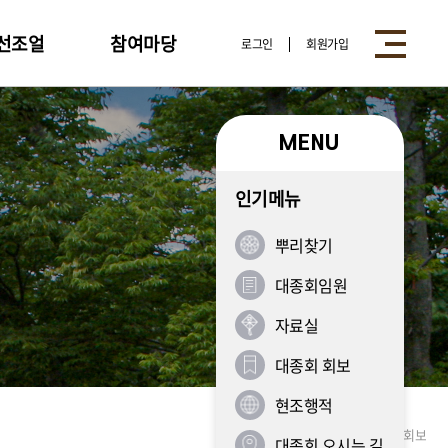
선조얼
참여마당
로그인
회원가입
참여마당
MENU
공지사항
인기메뉴
적
포토갤러리
시
질의응답
뿌리찾기
뿌리찾기
대종회임원
중수기
자유게시판
기
자료실
기
대종회 회보
당기
충신
원중건기
공자
현조행적
창건기
받으신 선조
>
대종회 소개
>
대종회 회보
대종회 오시는 길