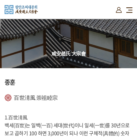
함안조씨 소개
시조와본관유래
시조원윤공사적
자료실
설단의
咸安趙氏 大宗會
위치도
대종회 소개
고유문
신도비
종훈
비음기
대종회운영
단문집록
百世淸風 崇祖睦宗
선조얼
1.百世淸風
백세(百世)는 일백(一百) 세대(世代)이니 일세(一世)를 30년으로
보고 곱하기 100 하면 3,000년이 되나 이런 구체적(具體的) 숫자