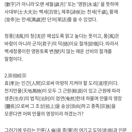
(數字)가 아니라‘오랜 세월(歲月)' 또는 '영원(永遠)’ 을 뜻하며
참여마당
사대부(士大夫)는 백세(百世), 제후(諸侯)는 천세(千歲), 황제
(皇帝)는 만세(萬歲)란 단어(單語)를 쓸 수 있었다.
청풍(淸風)의 청(淸)은 매섭도록 맑고 높다는 뜻이고, 풍(風)은
바람이 아니라 군자(君子)의 덕(德)이요 절개(節慨)다. 따라서
백세청풍이란 영원토록 변(變)치 않는 매운 선비의 절개를
말함이다.
2.崇祖睦宗
효(孝)는 인간(人間)으로써 마땅히 지켜야 할 도리(道理)이다.
천지만물(天地萬物)이 모두 그 근원(根源)이 있고 근원에 따라
생존(生存)의 법칙(法則)이 엄연(奄然)한데 하물며 만물의 영장
(靈長)으로써 그 조상(祖上)을 숭상(崇尙)하고 종족(宗族)을
모른다면 어찌 만물의 영장이라 하겠는가?
그러기에 우리는 인륜(人倫)을 중(重)히 여기고 도덕(道德)과 인문