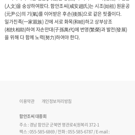
(人文)을 숭상하여왔다. 함안조씨(咸安趙氏)는 시조(始祖) 원윤공
(元尹公)의 기(氣)를 이어받은 후손(後孫)으로 같은 핏줄이다.
일가친족(一家親族) 간에 서로 화목(和睦)하고 상부상조
(相扶相助)하여 자손만대(子孫萬代)에 번영(繁榮)과 발전(發展)
을 위해 다 함께 노력(努力)하여야 한다.
이용약관
개인정보처리방침
함안조씨 대종회
주소 : 경남 함안군 군북면 명관로4(원복리 372-1
팩스 : 055-585-6869 / 전화 : 055-585-6787 / E-mail :