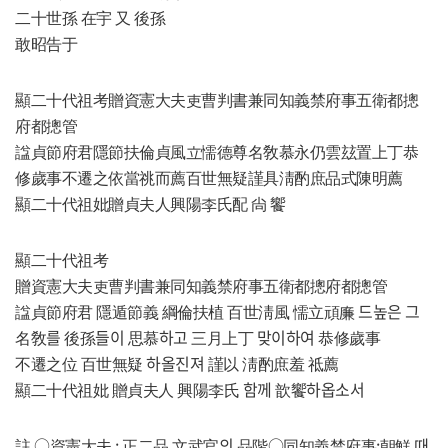
二十世孫 在宇 又 後孫
참여마당
敢昭告于
顯二十代祖考贈資憲大夫吏曹判書兼同知義禁府事五衛都摠
府都摠管
諡貞節府君隱節扶倫貞風立懦德尊名敎慕永仍雲玆置上丁恭
修歲事不遷之依當祧而薦百世無疑謹具淸酌庶品式陳明薦
顯二十代祖妣贈貞夫人興陽李氏配 尙 饗
顯二十代祖考
贈資憲大夫吏曹判書兼同知義禁府事五衛都摠府都摠管
諡貞節府君 隱遁節義 綱倫扶植 百世淸風 懦立頑廉 드높은 그
名敎를 後孫들이 思慕하고 三月上丁 맞이하여 恭修歲事
不遷之位 百世無疑 하올진져 謹以 淸酌庶羞 祗薦
顯二十代祖妣 贈貞夫人 興陽李氏 함께 歆饗하옵소서
註 ○資憲大夫 : 正二品 文武官의 品階○同知義禁府事:朝鮮 때