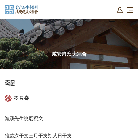
함안조씨 소개
시조와본관유래
시조원윤공사적
자료실
설단의
咸安趙氏 大宗會
위치도
대종회 소개
고유문
신도비
축문
비음기
대종회운영
단문집록
조묘축
선조얼
漁溪先生祧廟祝文
維歲次干支三月干支朔某日干支