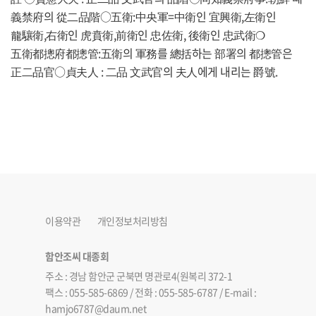
義禁府의 從二品階○五衛:中央軍=中衛인 宜興衛,左衛인
龍驤衛,右衛인 虎賁衛,前衛인 忠佐衛, 後衛인 忠武衛❍
五衛都摠府都摠管:五衛의 軍務를 總括하는 部署의 都摠管은
正二品官○貞夫人 : 二品 文武官의 夫人에게 내리는 爵號.
이용약관
개인정보처리방침
함안조씨 대종회
주소 : 경남 함안군 군북면 명관로4(원복리 372-1
팩스 : 055-585-6869 / 전화 : 055-585-6787 / E-mail :
hamjo6787@daum.net